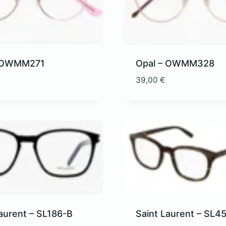
– OWMM271
Opal – OWMM328
39,00
€
aurent – SL186-B
Saint Laurent – SL4