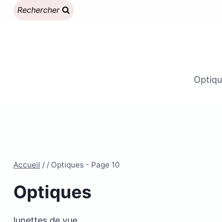
Aller
Rechercher
au
contenu
Optiqu
Accueil
/
/
Optiques
- Page 10
Optiques
lunettes de vue