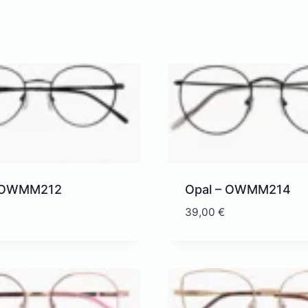
– OWMM212
Opal – OWMM214
39,00
€