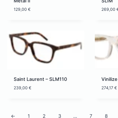
Metal II
SLIM
129,00
€
269,00
Saint Laurent – SLM110
Viniliz
239,00
€
274,17
€
←
1
2
3
…
7
8