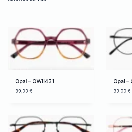
Opal – OWII431
Opal 
39,00
€
39,00
€