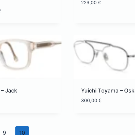
229,00
€
€
e – Jack
Yuichi Toyama – Osk
300,00
€
9
10