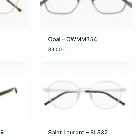
Opal – OWMM354
39,00
€
59
Saint Laurent – SL532