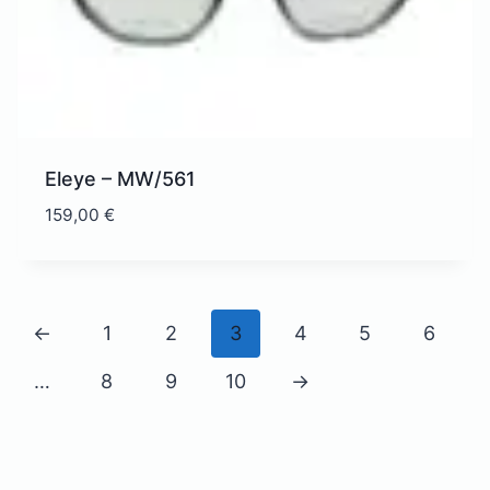
Eleye – MW/561
159,00
€
←
1
2
3
4
5
6
…
8
9
10
→