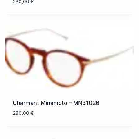
280,00
€
Charmant Minamoto – MN31026
280,00
€