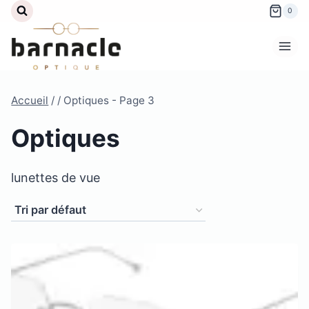
Aller
0
au
contenu
Accueil
/
/
Optiques
- Page 3
Optiques
lunettes de vue