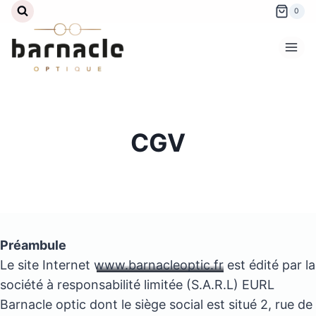
Aller
0
au
contenu
CGV
Préambule
Le site Internet
www.barnacleoptic.fr
est édité par la
société à responsabilité limitée (S.A.R.L) EURL
Barnacle optic dont le siège social est situé 2, rue de