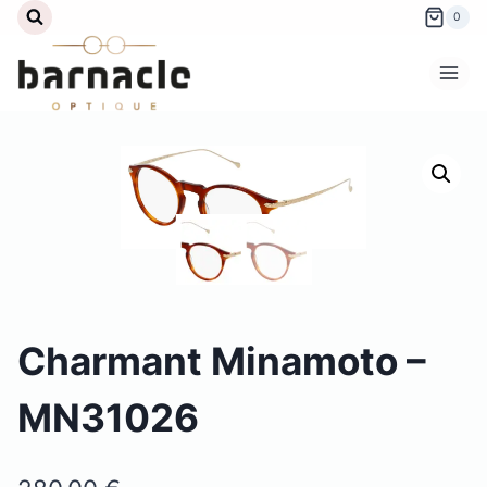
Aller
0
au
contenu
Charmant Minamoto –
MN31026