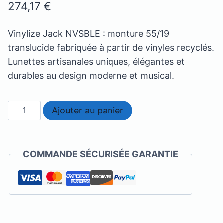
274,17
€
Vinylize Jack NVSBLE : monture 55/19
translucide fabriquée à partir de vinyles recyclés.
Lunettes artisanales uniques, élégantes et
durables au design moderne et musical.
quantité
Ajouter au panier
de
Vinilize
-
COMMANDE SÉCURISÉE GARANTIE
Jack