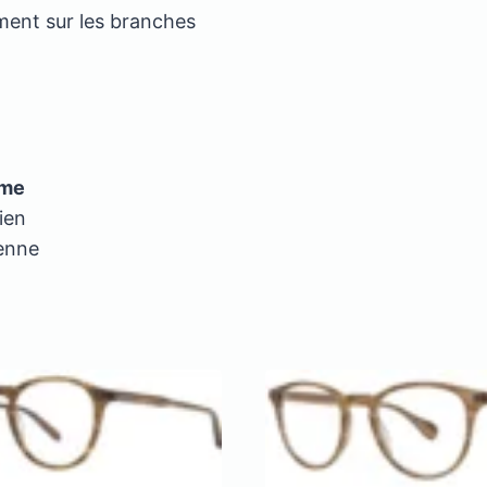
ment sur les branches
mme
ien
ienne