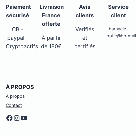
Paiement
Livraison
Avis
Service
sécurisé
France
clients
client
offerte
CB -
Verifiés
barnacle-
optic@hotmai
paypal -
À partir
et
Cryptoactifs
de 180€
certifiés
À PROPOS
À propos
Contact
Facebook
Instagram
YouTube