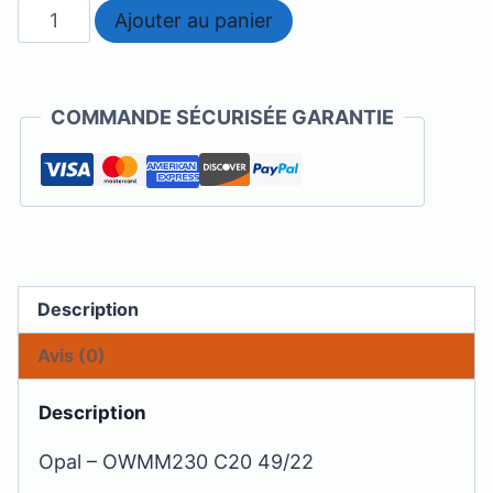
quantité
Ajouter au panier
de
Opal
-
COMMANDE SÉCURISÉE GARANTIE
OWMM230
Description
Avis (0)
Description
Opal – OWMM230 C20 49/22