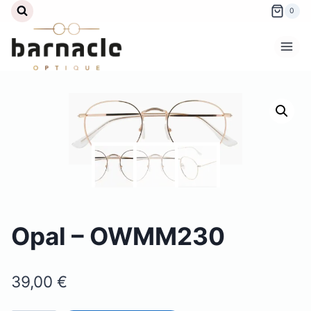
Aller
0
au
contenu
Opal – OWMM230
39,00
€