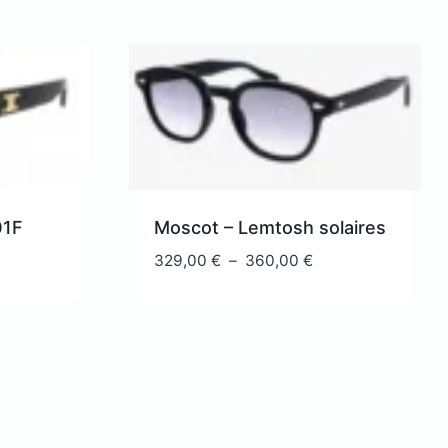
01F
Moscot – Lemtosh solaires
Plage
329,00
€
–
360,00
€
de
prix :
329,00 €
à
360,00 €