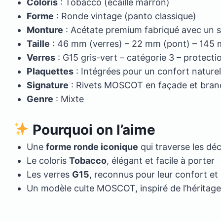
Coloris
: Tobacco (écaille marron)
Forme
: Ronde vintage (panto classique)
Monture
: Acétate premium fabriqué avec un sa
Taille
: 46 mm (verres) – 22 mm (pont) – 145
Verres
: G15 gris-vert – catégorie 3 – protect
Plaquettes
: Intégrées pour un confort naturel
Signature
: Rivets MOSCOT en façade et bran
Genre
: Mixte
Pourquoi on l’aime
Une
forme ronde iconique
qui traverse les dé
Le coloris
Tobacco
, élégant et facile à porter
Les verres
G15
, reconnus pour leur confort et
Un modèle culte MOSCOT, inspiré de l’héritag