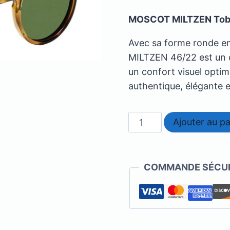
MOSCOT MILTZEN Tobac
Avec sa forme ronde em
MILTZEN 46/22 est un c
un confort visuel optim
authentique, élégante 
quantité
Ajouter au pa
de
Moscot
-
COMMANDE SÉCUR
Miltzen
46/22