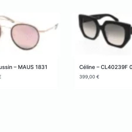
ssin – MAUS 1831
Céline – CL40239F 
€
399,00
€