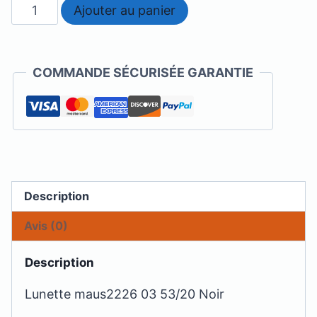
quantité
Ajouter au panier
de
Mauboussin
-
COMMANDE SÉCURISÉE GARANTIE
MAUS
2226
Description
Avis (0)
Description
Lunette maus2226 03 53/20 Noir