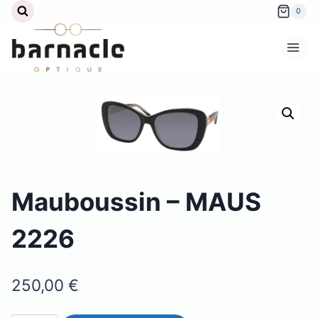
Aller
0
au
contenu
Mauboussin – MAUS
2226
250,00
€