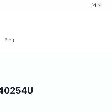
0
Blog
L40254U