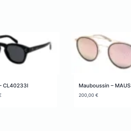
 – CL40233I
Mauboussin – MAUS
€
200,00
€