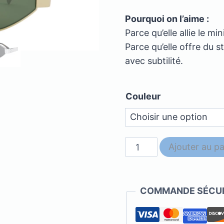
Pourquoi on l’aime :
Parce qu’elle allie le m
Parce qu’elle offre du st
avec subtilité.
Couleur
quantité
Ajouter au pa
de
Celine
-
COMMANDE SÉCUR
CL40254U