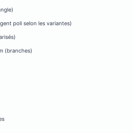
angle)
rgent poli selon les variantes)
arisés)
m (branches)
es