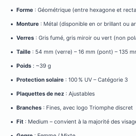
Forme
: Géométrique (entre hexagone et rect
Monture
: Métal (disponible en or brillant ou a
Verres
: Gris fumé, gris miroir ou vert (non pol
Taille
: 54 mm (verre) – 16 mm (pont) – 135 m
Poids
: ~39 g
Protection solaire
: 100 % UV – Catégorie 3
Plaquettes de nez
: Ajustables
Branches
: Fines, avec logo Triomphe discret
Fit
: Medium – convient à la majorité des visag
Genre
: Femme / Mixte