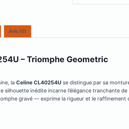
Avis (0)
0254U – Triomphe Geometric
ine, la
Celine CL40254U
se distingue par sa monture
e silhouette inédite incarne l’élégance tranchante de
iomphe gravé — exprime la rigueur et le raffinement d