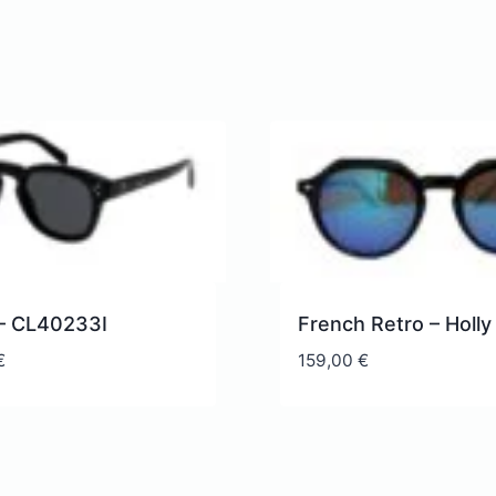
 – CL40233I
French Retro – Holly
€
159,00
€