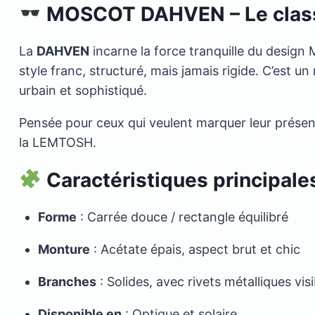
MOSCOT DAHVEN – Le class
La
DAHVEN
incarne la force tranquille du desig
style franc, structuré, mais jamais rigide. C’est u
urbain et sophistiqué.
Pensée pour ceux qui veulent marquer leur prés
la LEMTOSH.
Caractéristiques principale
Forme
: Carrée douce / rectangle équilibré
Monture
: Acétate épais, aspect brut et chic
Branches
: Solides, avec rivets métalliques vis
Disponible en
: Optique et solaire