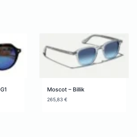
 G1
Moscot – Billik
265,83
€