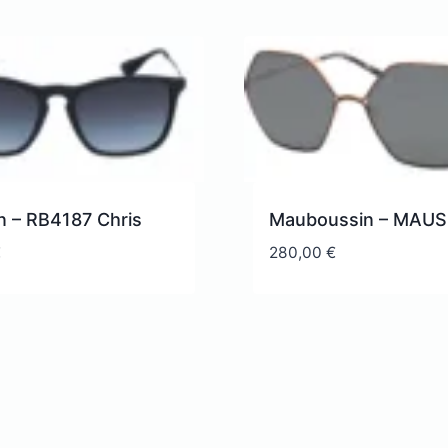
n – RB4187 Chris
Mauboussin – MAUS
€
280,00
€