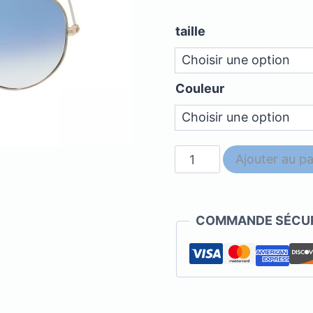
taille
Couleur
quantité
Ajouter au pa
de
Ray
Ban
COMMANDE SÉCUR
-
RB3025
001/3F