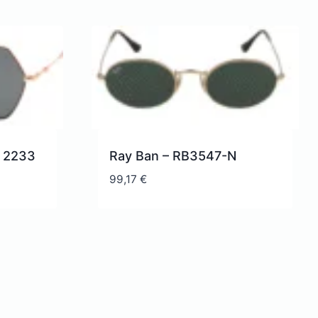
 2233
Ray Ban – RB3547-N
99,17
€