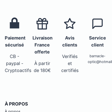
Paiement
Livraison
Avis
Service
sécurisé
France
clients
client
offerte
CB -
Verifiés
barnacle-
optic@hotmai
paypal -
À partir
et
Cryptoactifs
de 180€
certifiés
À PROPOS
À propos