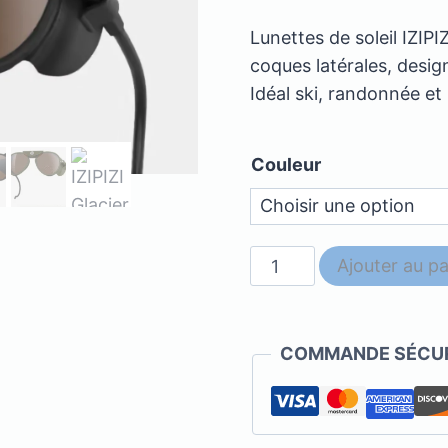
Lunettes de soleil IZIPI
coques latérales, desig
Idéal ski, randonnée e
Couleur
quantité
Ajouter au pa
de
IZIPIZI
Glacier
COMMANDE SÉCUR
Sun
-
#I