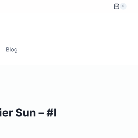
0
Blog
ier Sun – #I