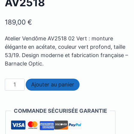
AV2518
189,00
€
Atelier Vendôme AV2518 02 Vert : monture
élégante en acétate, couleur vert profond, taille
53/19. Design moderne et fabrication française –
Barnacle Optic.
quantité
Ajouter au panier
de
Atelier
Vendome
COMMANDE SÉCURISÉE GARANTIE
-
AV2518