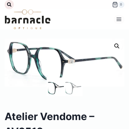
Aller
0
au
contenu
Atelier Vendome –