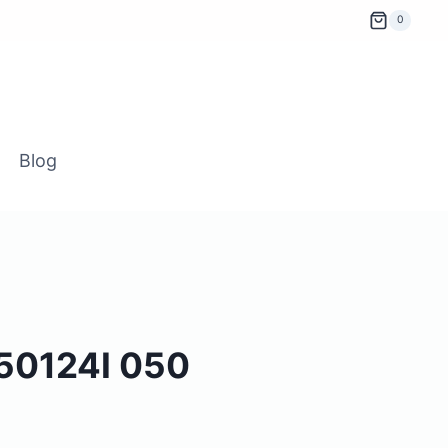
0
Blog
L50124I 050