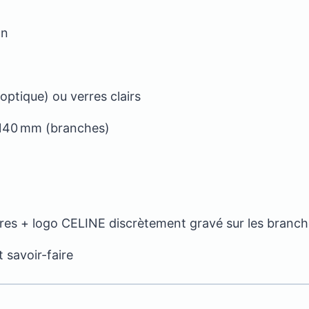
on
optique) ou verres clairs
 140 mm (branches)
ières + logo CELINE discrètement gravé sur les branc
t savoir-faire