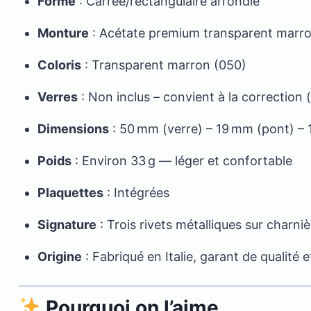
Forme
: Carrée/rectangulaire arrondie
Monture
: Acétate premium transparent marr
Coloris
: Transparent marron (050)
Verres
: Non inclus – convient à la correction (
Dimensions
: 50 mm (verre) – 19 mm (pont) –
Poids
: Environ 33 g — léger et confortable
Plaquettes
: Intégrées
Signature
: Trois rivets métalliques sur charn
Origine
: Fabriqué en Italie, garant de qualité e
Pourquoi on l’aime