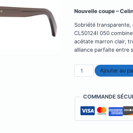
Nouvelle coupe – Cel
Sobriété transparente, 
CL50124I 050 combine 
acétate marron clair, t
alliance parfaite entre 
quantité
Ajouter au pa
de
Celine
-
COMMANDE SÉCUR
CL50124I
050