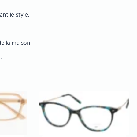
nt le style.
 de la maison.
.