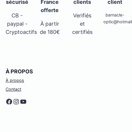
sécurisé
France
clients
client
offerte
CB -
Verifiés
barnacle-
optic@hotmai
paypal -
À partir
et
Cryptoactifs
de 180€
certifiés
À PROPOS
À propos
Contact
Facebook
Instagram
YouTube