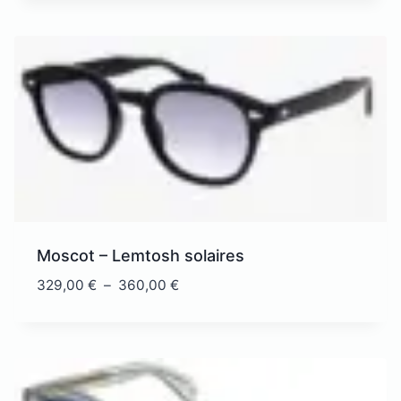
Moscot – Lemtosh solaires
Plage
329,00
€
–
360,00
€
de
prix :
329,00 €
à
360,00 €