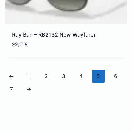
Ray Ban – RB2132 New Wayfarer
99,17
€
←
1
2
3
4
5
6
7
→