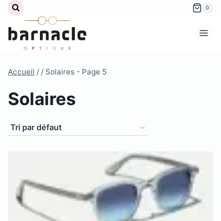
Aller
0
au
contenu
Accueil
/
/
Solaires
- Page 5
Solaires