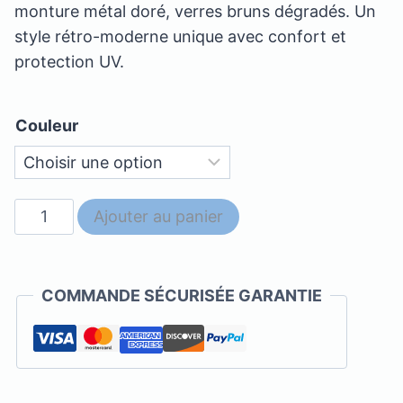
monture métal doré, verres bruns dégradés. Un
style rétro-moderne unique avec confort et
protection UV.
Couleur
quantité
Ajouter au panier
de
Ray
Ban
COMMANDE SÉCURISÉE GARANTIE
-
RB3548-
N