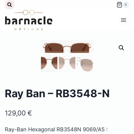
Aller
0
au
contenu
Ray Ban – RB3548-N
129,00
€
Ray-Ban Hexagonal RB3548N 9069/A5 :