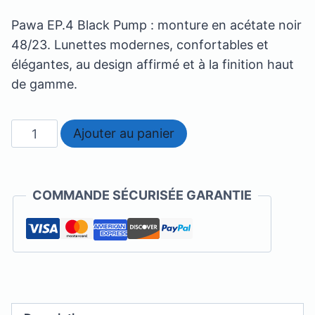
Pawa EP.4 Black Pump : monture en acétate noir
48/23. Lunettes modernes, confortables et
élégantes, au design affirmé et à la finition haut
de gamme.
quantité
Ajouter au panier
de
Pawa
-
COMMANDE SÉCURISÉE GARANTIE
EP.4