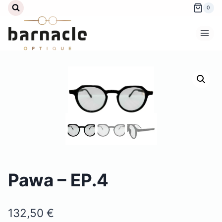
Aller
0
au
contenu
Pawa – EP.4
132,50
€