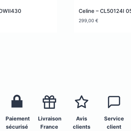
 OWII430
Celine – CL50124I 0
299,00
€
Paiement
Livraison
Avis
Service
sécurisé
France
clients
client