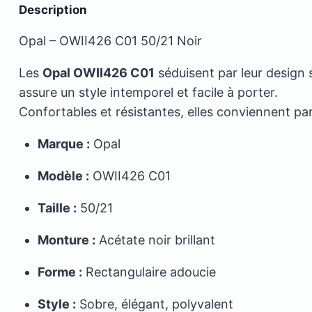
Description
Opal – OWII426 C01 50/21 Noir
Les
Opal OWII426 C01
séduisent par leur design 
assure un style intemporel et facile à porter.
Confortables et résistantes, elles conviennent pa
Marque :
Opal
Modèle :
OWII426 C01
Taille :
50/21
Monture :
Acétate noir brillant
Forme :
Rectangulaire adoucie
Style :
Sobre, élégant, polyvalent