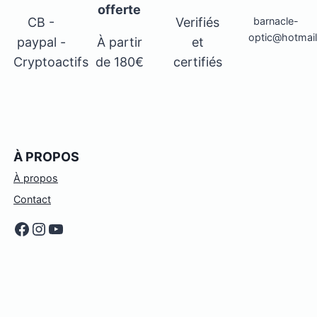
offerte
CB -
Verifiés
barnacle-
optic@hotmai
paypal -
À partir
et
Cryptoactifs
de 180€
certifiés
À PROPOS
À propos
Contact
Facebook
Instagram
YouTube