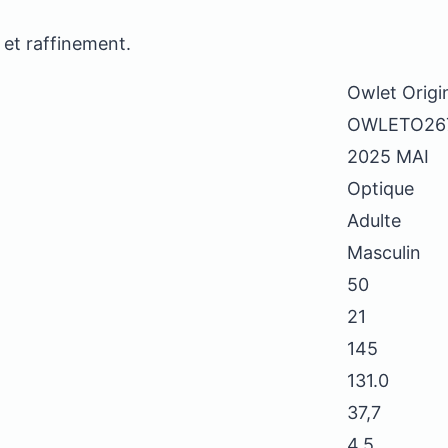
 et raffinement.
Owlet Origi
OWLETO26
2025 MAI
Optique
Adulte
Masculin
50
21
145
131.0
37,7
4,5