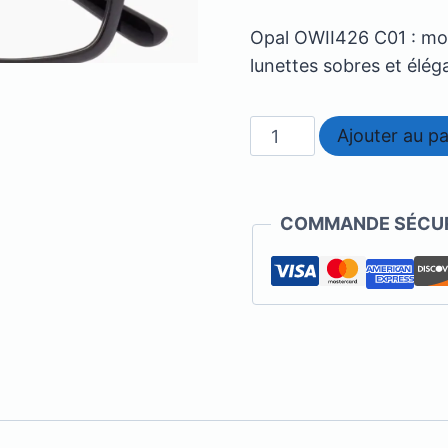
Opal OWII426 C01 : mont
lunettes sobres et élég
quantité
Ajouter au pa
de
Opal
-
COMMANDE SÉCUR
OWII426
C01
50/21