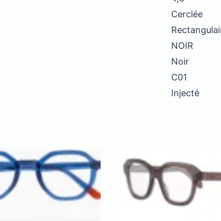
Cerclée
Rectangulai
NOIR
Noir
C01
Injecté