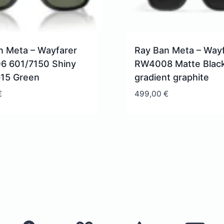
n Meta – Wayfarer
Ray Ban Meta – Way
 601/7150 Shiny
RW4008 Matte Black
G15 Green
gradient graphite
€
499,00
€