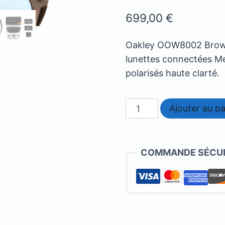
699,00
€
Oakley OOW8002 Brown
lunettes connectées Met
polarisés haute clarté.
quantité
Ajouter au pa
de
Oakley
-
COMMANDE SÉCUR
OOW8002
Brown
Smoke
Prizm
deep