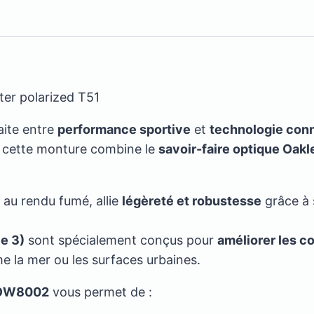
water
polarized
r polarized T51
aite entre
performance sportive
et
technologie con
, cette monture combine le
savoir-faire optique Oakl
e au rendu fumé, allie
légèreté et robustesse
grâce à 
e 3)
sont spécialement conçus pour
améliorer les co
 la mer ou les surfaces urbaines.
OW8002
vous permet de :