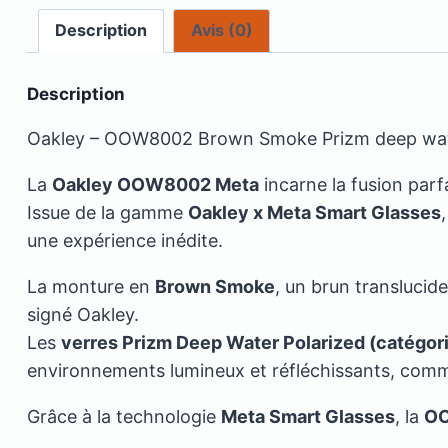
Description
Avis (0)
Description
Oakley – OOW8002 Brown Smoke Prizm deep wate
La
Oakley OOW8002 Meta
incarne la fusion parf
Issue de la gamme
Oakley x Meta Smart Glasses
une expérience inédite.
La monture en
Brown Smoke
, un brun translucid
signé Oakley.
Les
verres Prizm Deep Water Polarized (catégori
environnements lumineux et réfléchissants, comme
Grâce à la technologie
Meta Smart Glasses
, la
O