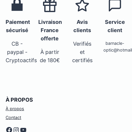
Paiement
Livraison
Avis
Service
sécurisé
France
clients
client
offerte
CB -
Verifiés
barnacle-
optic@hotmai
paypal -
À partir
et
Cryptoactifs
de 180€
certifiés
À PROPOS
À propos
Contact
Facebook
Instagram
YouTube