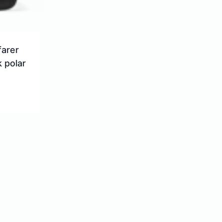
farer
 polar