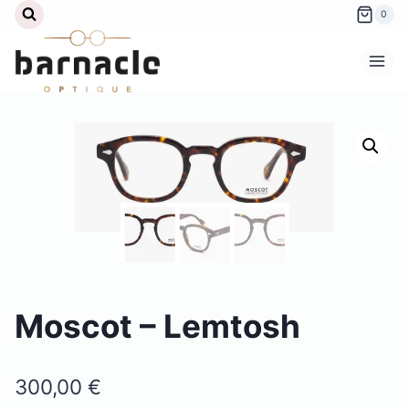
Aller
0
au
contenu
Moscot – Lemtosh
300,00
€