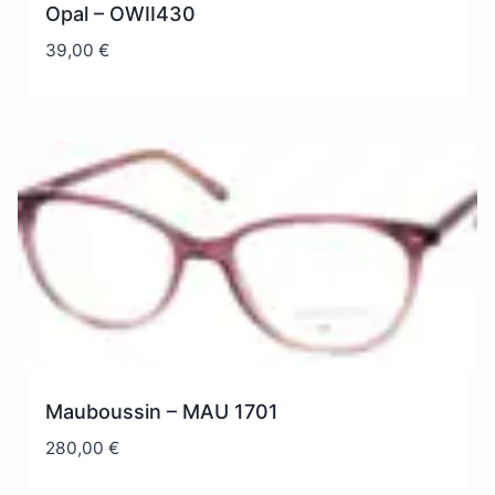
Opal – OWII430
39,00
€
Mauboussin – MAU 1701
280,00
€