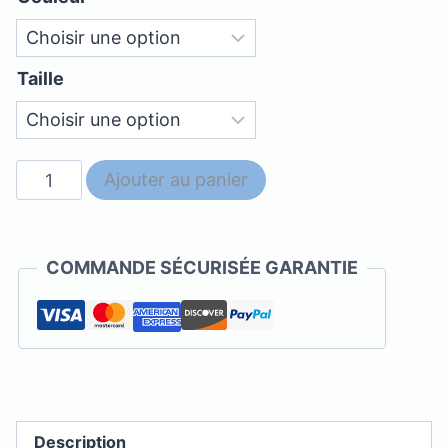
Taille
quantité
Ajouter au panier
de
Moscot
-
COMMANDE SÉCURISÉE GARANTIE
Lemtosh
Description