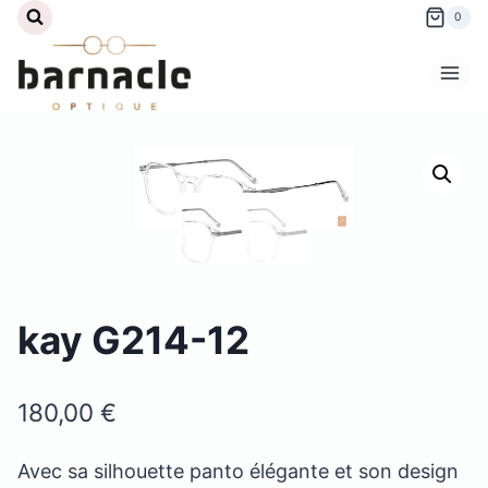
Aller
0
au
contenu
kay G214-12
180,00
€
Avec sa silhouette panto élégante et son design