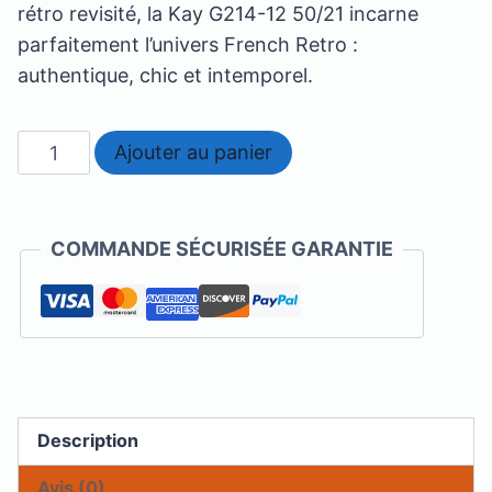
rétro revisité, la Kay G214-12 50/21 incarne
parfaitement l’univers French Retro :
authentique, chic et intemporel.
quantité
Ajouter au panier
de
kay
G214-
COMMANDE SÉCURISÉE GARANTIE
12
Description
Avis (0)