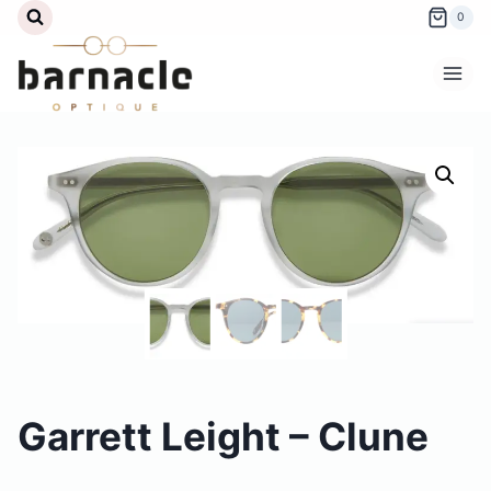
Aller
0
au
contenu
Garrett Leight – Clune