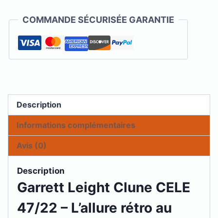
Garrett
Leight
COMMANDE SÉCURISÉE GARANTIE
-
Clune
Description
Informations complémentaires
Avis (0)
Description
Garrett Leight Clune CELE
47/22 – L’allure rétro au