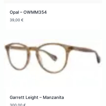
Opal – OWMM354
39,00
€
Garrett Leight – Manzanita
300,00
€