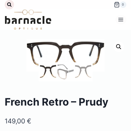
Aller
0
au
contenu
French Retro – Prudy
149,00
€