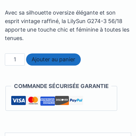
Avec sa silhouette oversize élégante et son
esprit vintage raffiné, la LilySun G274-3 56/18
apporte une touche chic et féminine à toutes les
tenues.
quantité
Ajouter au panier
de
French
retro
COMMANDE SÉCURISÉE GARANTIE
Lilysun
G274-
3