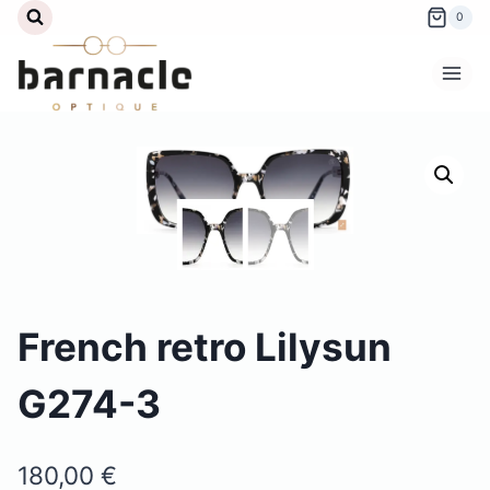
Aller
0
au
contenu
French retro Lilysun
G274-3
180,00
€