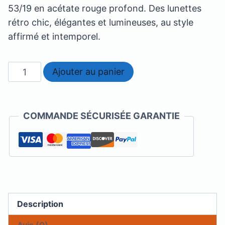
53/19 en acétate rouge profond. Des lunettes
rétro chic, élégantes et lumineuses, au style
affirmé et intemporel.
quantité
Ajouter au panier
de
French
Retro
COMMANDE SÉCURISÉE GARANTIE
-
Cynthia
Description
Avis (0)