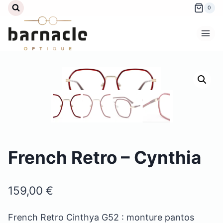
Aller
0
au
contenu
French Retro – Cynthia
159,00
€
French Retro Cinthya G52 : monture pantos