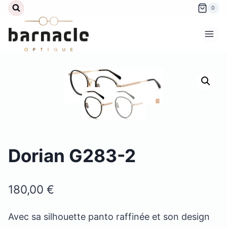
Aller
0
au
contenu
Dorian G283-2
180,00
€
Avec sa silhouette panto raffinée et son design