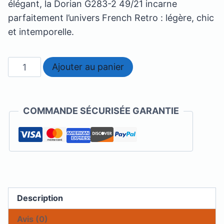
élégant, la Dorian G283-2 49/21 incarne
parfaitement l’univers French Retro : légère, chic
et intemporelle.
quantité
Ajouter au panier
de
Dorian
G283-
COMMANDE SÉCURISÉE GARANTIE
2
Description
Avis (0)