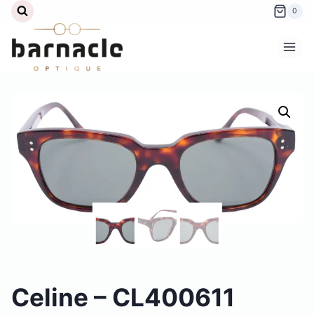
Aller
0
au
contenu
Celine – CL400611