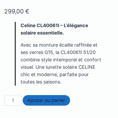
299,00
€
Celine CL40061I – L’élégance
solaire essentielle.
Avec sa monture écaille raffinée et
ses verres G15, la CL40061I 51/20
combine style intemporel et confort
visuel. Une lunette solaire CELINE
chic et moderne, parfaite pour
toutes les saisons.
quantité
Ajouter au panier
de
Celine