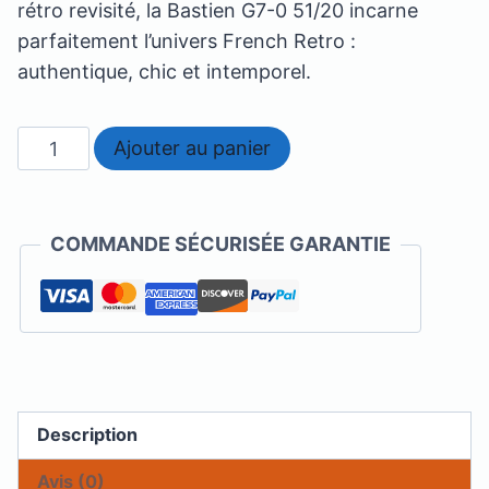
rétro revisité, la Bastien G7-0 51/20 incarne
parfaitement l’univers French Retro :
authentique, chic et intemporel.
quantité
Ajouter au panier
de
Bastien
G7-
COMMANDE SÉCURISÉE GARANTIE
o
Description
Avis (0)