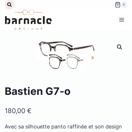
Aller
0
au
contenu
Bastien G7-o
180,00
€
Avec sa silhouette panto raffinée et son design