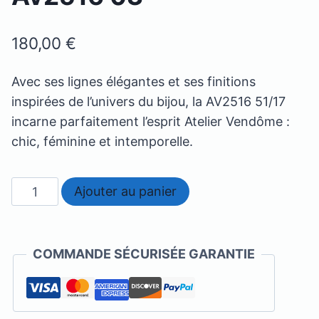
180,00
€
Avec ses lignes élégantes et ses finitions
inspirées de l’univers du bijou, la AV2516 51/17
incarne parfaitement l’esprit Atelier Vendôme :
chic, féminine et intemporelle.
quantité
Ajouter au panier
de
Atelier
Vendome
COMMANDE SÉCURISÉE GARANTIE
Av2516
03