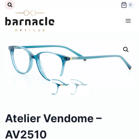
Aller
0
au
contenu
Atelier Vendome –
AV2510