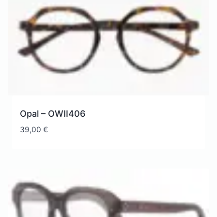
Opal – OWII406
39,00
€