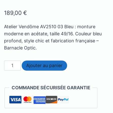
189,00
€
Atelier Vendôme AV2510 03 Bleu : monture
moderne en acétate, taille 49/16. Couleur bleu
profond, style chic et fabrication française –
Barnacle Optic.
quantité
Ajouter au panier
de
Atelier
Vendome
COMMANDE SÉCURISÉE GARANTIE
-
AV2510