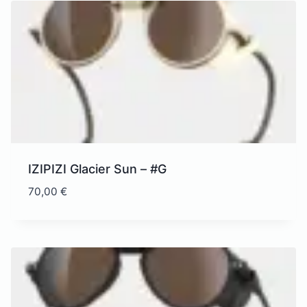
à
35,00 €
IZIPIZI Glacier Sun – #G
70,00
€