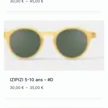
Plage
30,00
€
–
45,00
€
de
prix :
30,00 €
à
45,00 €
IZIPIZI 5-10 ans – #D
Plage
30,00
€
–
35,00
€
de
prix :
30,00 €