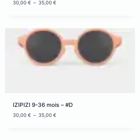
Plage
30,00
€
–
35,00
€
de
prix :
30,00 €
à
35,00 €
IZIPIZI 9-36 mois – #D
Plage
30,00
€
–
35,00
€
de
prix :
30,00 €