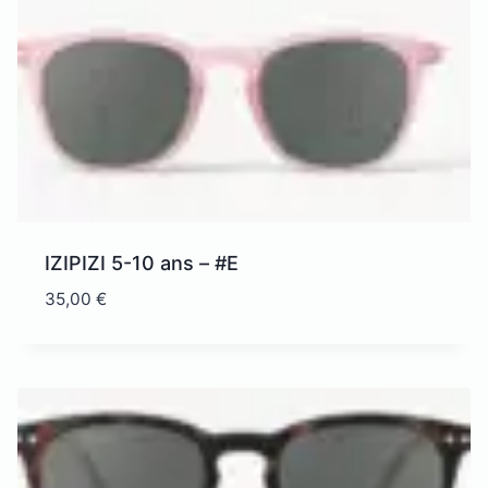
à
35,00 €
IZIPIZI 5-10 ans – #E
35,00
€