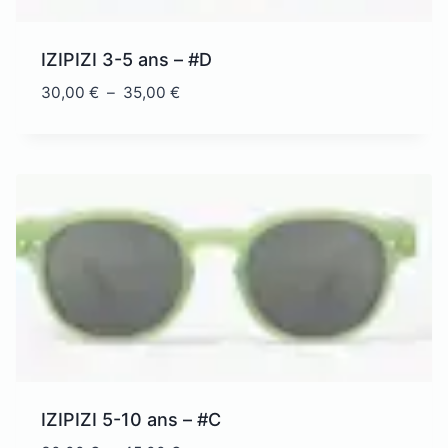
IZIPIZI 3-5 ans – #D
Plage
30,00
€
–
35,00
€
de
prix :
30,00 €
à
35,00 €
IZIPIZI 5-10 ans – #C