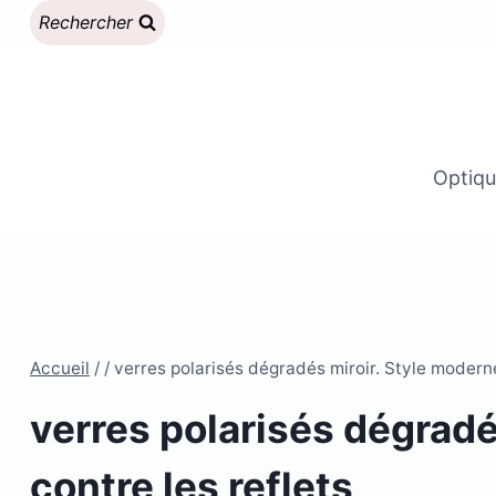
Aller
Rechercher
au
contenu
Optiqu
Accueil
/
/
verres polarisés dégradés miroir. Style moderne
verres polarisés dégradé
contre les reflets