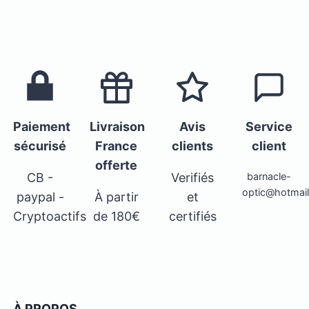
Paiement
Livraison
Avis
Service
sécurisé
France
clients
client
offerte
CB -
Verifiés
barnacle-
optic@hotmai
paypal -
À partir
et
Cryptoactifs
de 180€
certifiés
À PROPOS